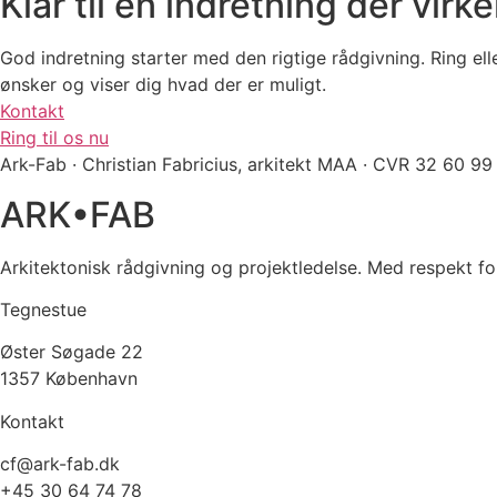
Klar til en indretning der vi
God indretning starter med den rigtige rådgivning. Ring eller
ønsker og viser dig hvad der er muligt.
Kontakt
Ring til os nu
Ark-Fab · Christian Fabricius, arkitekt MAA · CVR 32 60 99
ARK•FAB
Arkitektonisk rådgivning og projektledelse. Med respekt 
Tegnestue
Øster Søgade 22
1357 København
Kontakt
cf@ark-fab.dk
+45 30 64 74 78