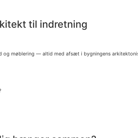
itekt til indretning
old og møblering — altid med afsæt i bygningens arkitekton
?