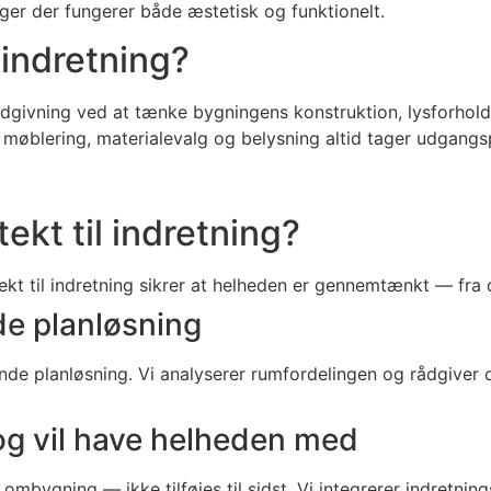
ger der fungerer både æstetisk og funktionelt.
 indretning?
srådgivning ved at tænke bygningens konstruktion, lysforhold
øblering, materialevalg og belysning altid tager udgangsp
ekt til indretning?
ekt til indretning sikrer at helheden er gennemtænkt — fra 
de planløsning
nde planløsning. Vi analyserer rumfordelingen og rådgiver
og vil have helheden med
 ombygning — ikke tilføjes til sidst. Vi integrerer indretni