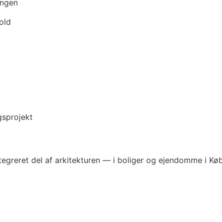
ingen
old
gsprojekt
egreret del af arkitekturen — i boliger og ejendomme i Kø