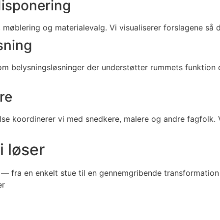
disponering
øblering og materialevalg. Vi visualiserer forslagene så du 
sning
 om belysningsløsninger der understøtter rummets funktion
re
 koordinerer vi med snedkere, malere og andre fagfolk. Vi
 løser
 — fra en enkelt stue til en gennemgribende transformation
er