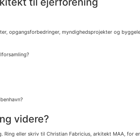
itekt til ejerforening
kter, opgangsforbedringer, myndighedsprojekter og byggele
alforsamling?
København?
ing videre?
 Ring eller skriv til Christian Fabricius, arkitekt MAA, for