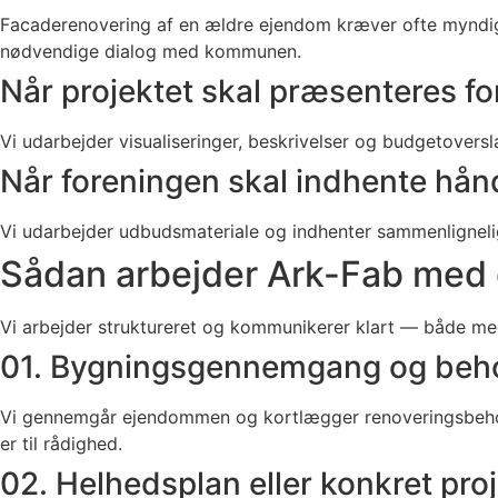
Facaderenovering af en ældre ejendom kræver ofte myndigh
nødvendige dialog med kommunen.
Når projektet skal præsenteres fo
Vi udarbejder visualiseringer, beskrivelser og budgetover
Når foreningen skal indhente hå
Vi udarbejder udbudsmateriale og indhenter sammenlignelig
Sådan arbejder Ark-Fab med 
Vi arbejder struktureret og kommunikerer klart — både me
01. Bygningsgennemgang og beho
Vi gennemgår ejendommen og kortlægger renoveringsbehov, t
er til rådighed.
02. Helhedsplan eller konkret pro