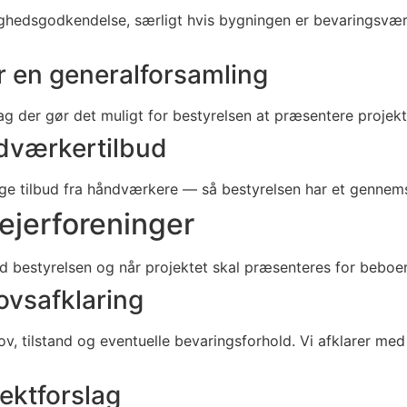
edsgodkendelse, særligt hvis bygningen er bevaringsværdi
r en generalforsamling
slag der gør det muligt for bestyrelsen at præsentere proj
ndværkertilbud
e tilbud fra håndværkere — så bestyrelsen har et gennemsig
ejerforeninger
d bestyrelsen og når projektet skal præsenteres for beboe
vsafklaring
ilstand og eventuelle bevaringsforhold. Vi afklarer med b
jektforslag