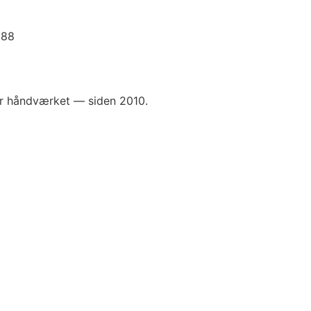
 88
for håndværket — siden 2010.